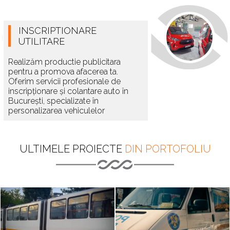
parțială auto este alternativa ideală
pentru un design original, la un cost
redus.
INSCRIPTIONARE
UTILITARE
Realizăm productie publicitara
pentru a promova afacerea ta.
Oferim servicii profesionale de
inscripționare și colantare auto în
București, specializate în
personalizarea vehiculelor
comerciale și flotelor auto.
Transformă-ți duba sau întreaga
flotă auto într-un instrument puternic
ULTIMELE PROIECTE
DIN PORTOFOLIU
de marketing cu inscripționări
comerciale unice și de impact.
Beneficiază de soluții personalizate
pentru a-ți promova brandul eficient
pe drumurile din București și nu
numai!